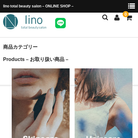
lino total beauty salon – ONLINE SHOP –
0
ホーム
商品カテゴリー
商品カテゴリー
Products – お取り扱い商品 –
ご利用ガイド
送料・配送について
特定商取引法に基づく表示
カート